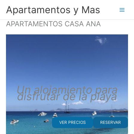
Ir
Apartamentos y Mas
al
contenido
APARTAMENTOS CASA ANA
Un alojamiento para
disfrutar de la playa
VER PRECIOS
RESERVAR