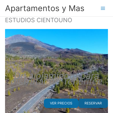
Ir
Apartamentos y Mas
al
contenido
ESTUDIOS CIENTOUNO
Un alojamiento para
disfrutar de Tenerifee
VER PRECIOS
RESERVAR